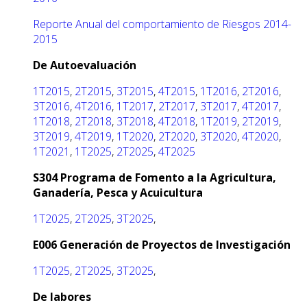
Reporte Anual del comportamiento de Riesgos 2014-
2015
De Autoevaluación
1T2015
,
2T2015
,
3T2015
,
4T2015
,
1T2016
,
2T2016
,
3T2016
,
4T2016
,
1T2017
,
2T2017
,
3T2017
,
4T2017
,
1T2018
,
2T2018
,
3T2018
,
4T2018
,
1T2019
,
2T2019
,
3T2019
,
4T2019
,
1T2020
,
2T2020
,
3T2020
,
4T2020
,
1T2021
,
1T2025
,
2T2025
,
4T2025
S304 Programa de Fomento a la Agricultura,
Ganadería, Pesca y Acuicultura
1T2025
,
2T2025
,
3T2025
,
E006 Generación de Proyectos de Investigación
1T2025
,
2T2025
,
3T2025
,
De labores